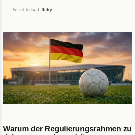
Failed to load.
Retry
Warum der Regulierungsrahmen zu