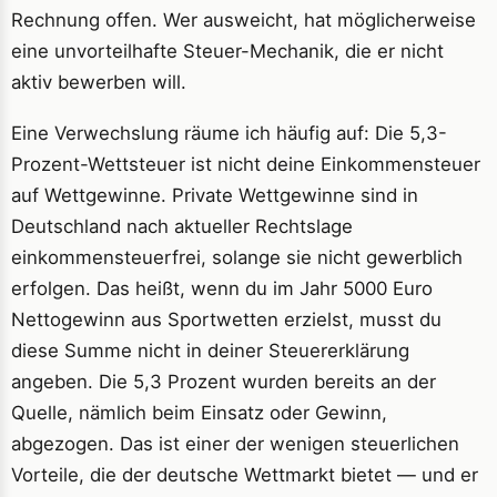
Rechnung offen. Wer ausweicht, hat möglicherweise
eine unvorteilhafte Steuer-Mechanik, die er nicht
aktiv bewerben will.
Eine Verwechslung räume ich häufig auf: Die 5,3-
Prozent-Wettsteuer ist nicht deine Einkommensteuer
auf Wettgewinne. Private Wettgewinne sind in
Deutschland nach aktueller Rechtslage
einkommensteuerfrei, solange sie nicht gewerblich
erfolgen. Das heißt, wenn du im Jahr 5000 Euro
Nettogewinn aus Sportwetten erzielst, musst du
diese Summe nicht in deiner Steuererklärung
angeben. Die 5,3 Prozent wurden bereits an der
Quelle, nämlich beim Einsatz oder Gewinn,
abgezogen. Das ist einer der wenigen steuerlichen
Vorteile, die der deutsche Wettmarkt bietet — und er