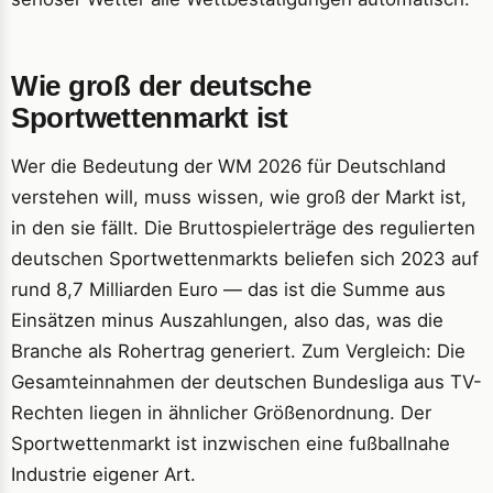
Wie groß der deutsche
Sportwettenmarkt ist
Wer die Bedeutung der WM 2026 für Deutschland
verstehen will, muss wissen, wie groß der Markt ist,
in den sie fällt. Die Bruttospielerträge des regulierten
deutschen Sportwettenmarkts beliefen sich 2023 auf
rund 8,7 Milliarden Euro — das ist die Summe aus
Einsätzen minus Auszahlungen, also das, was die
Branche als Rohertrag generiert. Zum Vergleich: Die
Gesamteinnahmen der deutschen Bundesliga aus TV-
Rechten liegen in ähnlicher Größenordnung. Der
Sportwettenmarkt ist inzwischen eine fußballnahe
Industrie eigener Art.