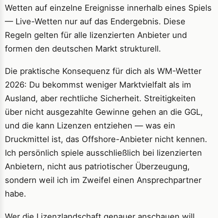
Wetten auf einzelne Ereignisse innerhalb eines Spiels
— Live-Wetten nur auf das Endergebnis. Diese
Regeln gelten für alle lizenzierten Anbieter und
formen den deutschen Markt strukturell.
Die praktische Konsequenz für dich als WM-Wetter
2026: Du bekommst weniger Marktvielfalt als im
Ausland, aber rechtliche Sicherheit. Streitigkeiten
über nicht ausgezahlte Gewinne gehen an die GGL,
und die kann Lizenzen entziehen — was ein
Druckmittel ist, das Offshore-Anbieter nicht kennen.
Ich persönlich spiele ausschließlich bei lizenzierten
Anbietern, nicht aus patriotischer Überzeugung,
sondern weil ich im Zweifel einen Ansprechpartner
habe.
Wer die Lizenzlandschaft genauer anschauen will,