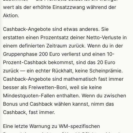
wert als der erhöhte Einsatzzwang während der
Aktion.
Cashback-Angebote sind etwas anderes. Sie
erstatten einen Prozentsatz deiner Netto-Verluste in
einem definierten Zeitraum zurück. Wenn du in der
Gruppenphase 200 Euro verlierst und einen 10-
Prozent-Cashback bekommst, sind das 20 Euro
zurück — ein echter Rückhalt, keine Scheinprämie.
Cashback-Angebote sind mathematisch fast immer
besser als Freiwetten-Boni, weil sie keine
Mindestquoten-Fallen enthalten. Wenn du zwischen
Bonus und Cashback wählen kannst, nimm das
Cashback, fast immer.
Eine letzte Warnung zu WM-spezifischen