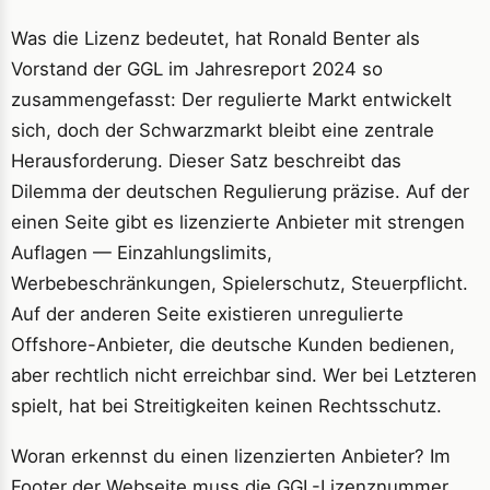
Was die Lizenz bedeutet, hat Ronald Benter als
Vorstand der GGL im Jahresreport 2024 so
zusammengefasst: Der regulierte Markt entwickelt
sich, doch der Schwarzmarkt bleibt eine zentrale
Herausforderung. Dieser Satz beschreibt das
Dilemma der deutschen Regulierung präzise. Auf der
einen Seite gibt es lizenzierte Anbieter mit strengen
Auflagen — Einzahlungslimits,
Werbebeschränkungen, Spielerschutz, Steuerpflicht.
Auf der anderen Seite existieren unregulierte
Offshore-Anbieter, die deutsche Kunden bedienen,
aber rechtlich nicht erreichbar sind. Wer bei Letzteren
spielt, hat bei Streitigkeiten keinen Rechtsschutz.
Woran erkennst du einen lizenzierten Anbieter? Im
Footer der Webseite muss die GGL-Lizenznummer