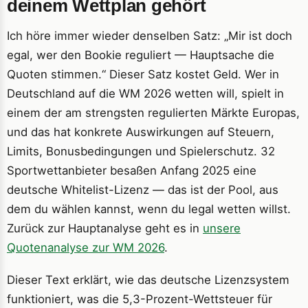
deinem Wettplan gehört
Ich höre immer wieder denselben Satz: „Mir ist doch
egal, wer den Bookie reguliert — Hauptsache die
Quoten stimmen.“ Dieser Satz kostet Geld. Wer in
Deutschland auf die WM 2026 wetten will, spielt in
einem der am strengsten regulierten Märkte Europas,
und das hat konkrete Auswirkungen auf Steuern,
Limits, Bonusbedingungen und Spielerschutz. 32
Sportwettanbieter besaßen Anfang 2025 eine
deutsche Whitelist-Lizenz — das ist der Pool, aus
dem du wählen kannst, wenn du legal wetten willst.
Zurück zur Hauptanalyse geht es in
unsere
Quotenanalyse zur WM 2026
.
Dieser Text erklärt, wie das deutsche Lizenzsystem
funktioniert, was die 5,3-Prozent-Wettsteuer für