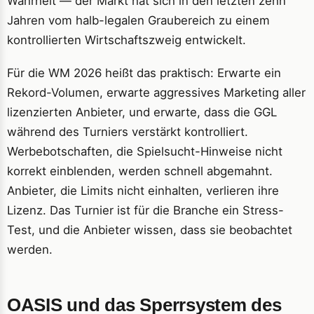
Wahrheit — der Markt hat sich in den letzten zehn
Jahren vom halb-legalen Graubereich zu einem
kontrollierten Wirtschaftszweig entwickelt.
Für die WM 2026 heißt das praktisch: Erwarte ein
Rekord-Volumen, erwarte aggressives Marketing aller
lizenzierten Anbieter, und erwarte, dass die GGL
während des Turniers verstärkt kontrolliert.
Werbebotschaften, die Spielsucht-Hinweise nicht
korrekt einblenden, werden schnell abgemahnt.
Anbieter, die Limits nicht einhalten, verlieren ihre
Lizenz. Das Turnier ist für die Branche ein Stress-
Test, und die Anbieter wissen, dass sie beobachtet
werden.
OASIS und das Sperrsystem des