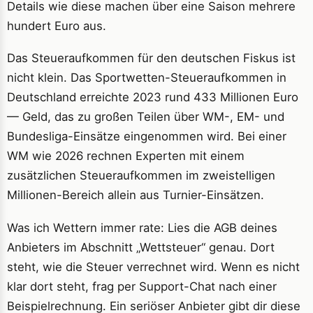
Details wie diese machen über eine Saison mehrere
hundert Euro aus.
Das Steueraufkommen für den deutschen Fiskus ist
nicht klein. Das Sportwetten-Steueraufkommen in
Deutschland erreichte 2023 rund 433 Millionen Euro
— Geld, das zu großen Teilen über WM-, EM- und
Bundesliga-Einsätze eingenommen wird. Bei einer
WM wie 2026 rechnen Experten mit einem
zusätzlichen Steueraufkommen im zweistelligen
Millionen-Bereich allein aus Turnier-Einsätzen.
Was ich Wettern immer rate: Lies die AGB deines
Anbieters im Abschnitt „Wettsteuer“ genau. Dort
steht, wie die Steuer verrechnet wird. Wenn es nicht
klar dort steht, frag per Support-Chat nach einer
Beispielrechnung. Ein seriöser Anbieter gibt dir diese