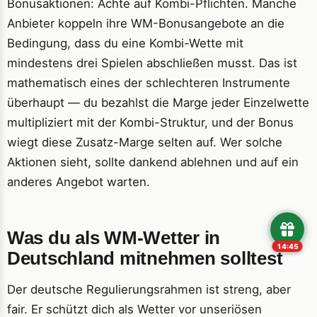
Bonusaktionen: Achte auf Kombi-Pflichten. Manche
Anbieter koppeln ihre WM-Bonusangebote an die
Bedingung, dass du eine Kombi-Wette mit
mindestens drei Spielen abschließen musst. Das ist
mathematisch eines der schlechteren Instrumente
überhaupt — du bezahlst die Marge jeder Einzelwette
multipliziert mit der Kombi-Struktur, und der Bonus
wiegt diese Zusatz-Marge selten auf. Wer solche
Aktionen sieht, sollte dankend ablehnen und auf ein
anderes Angebot warten.
Was du als WM-Wetter in
14:43
Deutschland mitnehmen solltest
Der deutsche Regulierungsrahmen ist streng, aber
fair. Er schützt dich als Wetter vor unseriösen