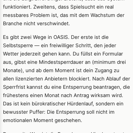
funktioniert. Zweitens, dass Spielsucht ein real
messbares Problem ist, das mit dem Wachstum der
Branche nicht verschwindet.
Es gibt zwei Wege in OASIS. Der erste ist die
Selbstsperre — ein freiwilliger Schritt, den jeder
Wetter jederzeit gehen kann. Du füllst ein Formular
aus, gibst eine Mindestsperrdauer an (minimum drei
Monate), und ab dem Moment ist dein Zugang zu
allen lizenzierten Anbietern blockiert. Nach Ablauf der
Sperrfrist kannst du eine Entsperrung beantragen, die
frühestens einen Monat nach Antrag wirksam wird.
Das ist kein bürokratischer Hürdenlauf, sondern ein
bewusster Puffer: Die Entsperrung soll nicht im
emotionalen Moment geschehen.