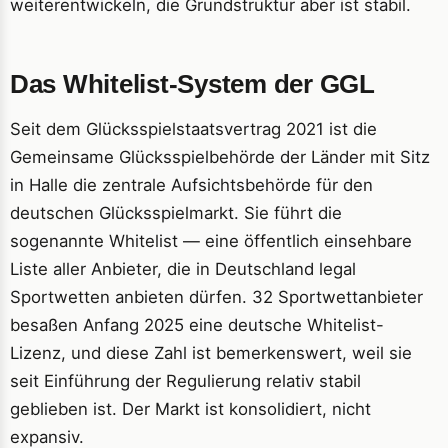
weiterentwickeln, die Grundstruktur aber ist stabil.
Das Whitelist-System der GGL
Seit dem Glücksspielstaatsvertrag 2021 ist die
Gemeinsame Glücksspielbehörde der Länder mit Sitz
in Halle die zentrale Aufsichtsbehörde für den
deutschen Glücksspielmarkt. Sie führt die
sogenannte Whitelist — eine öffentlich einsehbare
Liste aller Anbieter, die in Deutschland legal
Sportwetten anbieten dürfen. 32 Sportwettanbieter
besaßen Anfang 2025 eine deutsche Whitelist-
Lizenz, und diese Zahl ist bemerkenswert, weil sie
seit Einführung der Regulierung relativ stabil
geblieben ist. Der Markt ist konsolidiert, nicht
expansiv.