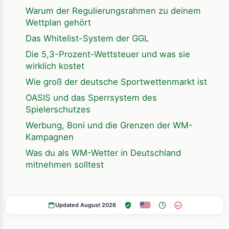
Warum der Regulierungsrahmen zu deinem
Wettplan gehört
Das Whitelist-System der GGL
Die 5,3-Prozent-Wettsteuer und was sie
wirklich kostet
Wie groß der deutsche Sportwettenmarkt ist
OASIS und das Sperrsystem des
Spielerschutzes
Werbung, Boni und die Grenzen der WM-
Kampagnen
Was du als WM-Wetter in Deutschland
mitnehmen solltest
Updated August 2026
18+