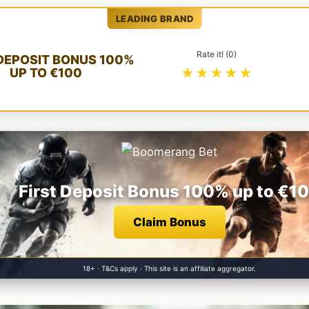
LEADING BRAND
Rate it! (0)
 DEPOSIT BONUS 100%
UP TO €100
★★★★★
First Deposit Bonus 100% up to €1
Claim Bonus
18+ · T&Cs apply · This site is an affiliate aggregator.