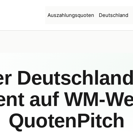
Auszahlungsquoten
Deutschland
r Deutschland
ent auf WM-Wet
QuotenPitch