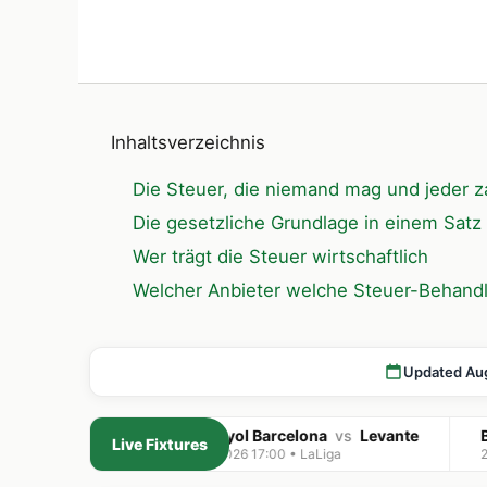
Inhaltsverzeichnis
Die Steuer, die niemand mag und jeder z
Die gesetzliche Grundlage in einem Satz
Wer trägt die Steuer wirtschaftlich
Welcher Anbieter welche Steuer-Behand
Updated Au
Espanyol Barcelona
vs
Levante
Bay
Live Fixtures
16.08.2026 17:00 • LaLiga
28.08