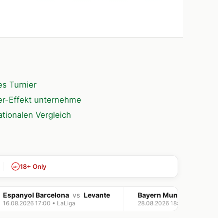
es Turnier
er-Effekt unternehme
ationalen Vergleich
18+ Only
18+
panyol Barcelona
vs
Levante
Bayern Munich
vs
Stuttgar
08.2026 17:00 • LaLiga
28.08.2026 18:30 • Bundesliga