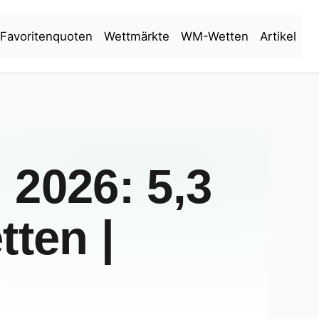
Favoritenquoten
Wettmärkte
WM-Wetten
Artikel
 2026: 5,3
ten |