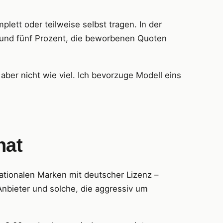
lett oder teilweise selbst tragen. In der
m rund fünf Prozent, die beworbenen Quoten
 aber nicht wie viel. Ich bevorzuge Modell eins
hat
rnationalen Marken mit deutscher Lizenz –
Anbieter und solche, die aggressiv um