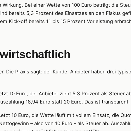
ße Wirkung. Bei einer Wette von 100 Euro beträgt die Ste
 sind bereits 5,3 Prozent des Einsatzes an den Fiskus ge
em Kick-off bereits 11 bis 15 Prozent Vorleistung erbrach
wirtschaftlich
. Die Praxis sagt: der Kunde. Anbieter haben drei typis
zt 10 Euro, der Anbieter zieht 5,3 Prozent als Steuer ab,
uszahlung 18,94 Euro statt 20 Euro. Das ist transparent, 
tzt 10 Euro, die Wette läuft mit vollem Einsatz, die Q
ettogewinn – also von 10 Euro – als Steuer ab. Auszahlu