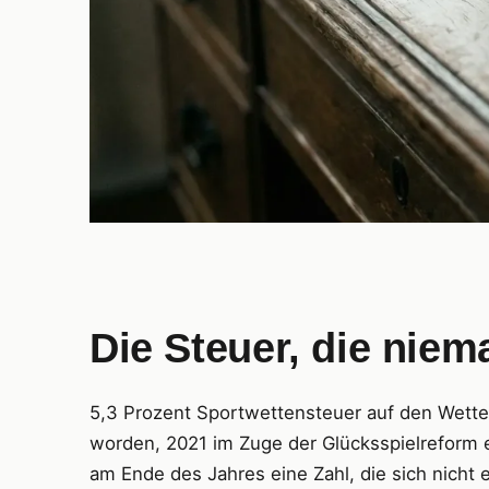
Die Steuer, die niem
5,3 Prozent Sportwettensteuer auf den Wettein
worden, 2021 im Zuge der Glücksspielreform er
am Ende des Jahres eine Zahl, die sich nicht er