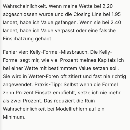
Wahrscheinlichkeit. Wenn meine Wette bei 2,20
abgeschlossen wurde und die Closing Line bei 1,95
landet, habe ich Value gefangen. Wenn sie bei 2,40
landet, habe ich Value verpasst oder eine falsche
Einschätzung gehabt.
Fehler vier: Kelly-Formel-Missbrauch. Die Kelly-
Formel sagt mir, wie viel Prozent meines Kapitals ich
bei einer Wette mit bestimmtem Value setzen soll.
Sie wird in Wetter-Foren oft zitiert und fast nie richtig
angewendet. Praxis-Tipp: Selbst wenn die Formel
zehn Prozent Einsatz empfiehlt, setze ich nie mehr
als zwei Prozent. Das reduziert die Ruin-
Wahrscheinlichkeit bei Modellfehlern auf ein
Minimum.