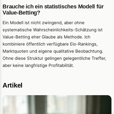
Brauche ich ein statistisches Modell für
Value-Betting?
Ein Modell ist nicht zwingend, aber ohne
systematische Wahrscheinlichkeits-Schätzung ist
Value-Betting eher Glaube als Methode. Ich
kombiniere öffentlich verfügbare Elo-Rankings,
Marktquoten und eigene qualitative Beobachtung.
Ohne diese Struktur gelingen gelegentliche Treffer,
aber keine langfristige Profitabilität.
Artikel