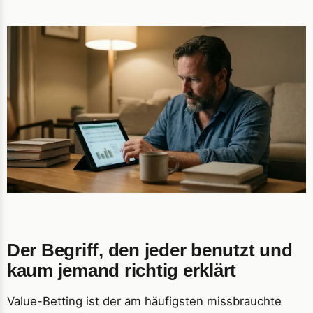
Der Begriff, den jeder benutzt und
kaum jemand richtig erklärt
Value-Betting ist der am häufigsten missbrauchte