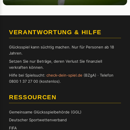
VERANTWORTUNG & HILFE
Glücksspiel kann süchtig machen. Nur für Personen ab 18
Jahren.
Setzen Sie nur Beträge, deren Verlust Sie finanziell
verkraften können.
Hilfe bei Spielsucht:
check-dein-spiel.de
(BZgA) · Telefon
0800 1 37 27 00 (kostenlos).
RESSOURCEN
Gemeinsame Glücksspielbehörde (GGL)
Deutscher Sportwettenverband
FIFA