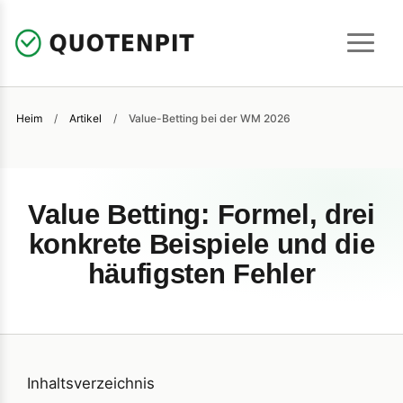
Heim
/
Artikel
/
Value-Betting bei der WM 2026
Value Betting: Formel, drei
konkrete Beispiele und die
häufigsten Fehler
Inhaltsverzeichnis