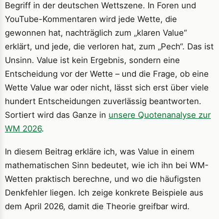
Begriff in der deutschen Wettszene. In Foren und
YouTube-Kommentaren wird jede Wette, die
gewonnen hat, nachträglich zum „klaren Value“
erklärt, und jede, die verloren hat, zum „Pech“. Das ist
Unsinn. Value ist kein Ergebnis, sondern eine
Entscheidung vor der Wette – und die Frage, ob eine
Wette Value war oder nicht, lässt sich erst über viele
hundert Entscheidungen zuverlässig beantworten.
Sortiert wird das Ganze in
unsere Quotenanalyse zur
WM 2026
.
In diesem Beitrag erkläre ich, was Value in einem
mathematischen Sinn bedeutet, wie ich ihn bei WM-
Wetten praktisch berechne, und wo die häufigsten
Denkfehler liegen. Ich zeige konkrete Beispiele aus
dem April 2026, damit die Theorie greifbar wird.