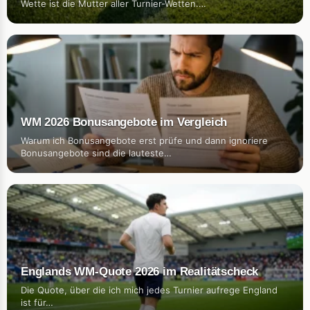
Wette ist die Mutter aller Turnier-Wetten.…
WM 2026 Bonusangebote im Vergleich
Warum ich Bonusangebote erst prüfe und dann ignoriere
Bonusangebote sind die lauteste…
Englands WM-Quote 2026 im Realitätscheck
Die Quote, über die ich mich jedes Turnier aufrege England
ist für…