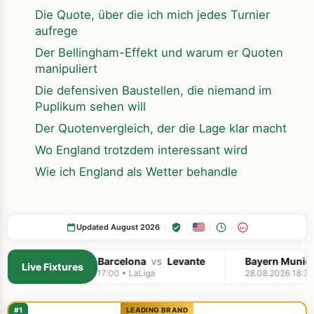
Die Quote, über die ich mich jedes Turnier
aufrege
Der Bellingham-Effekt und warum er Quoten
manipuliert
Die defensiven Baustellen, die niemand im
Puplikum sehen will
Der Quotenvergleich, der die Lage klar macht
Wo England trotzdem interessant wird
Wie ich England als Wetter behandle
Updated August 2026
18+
Espanyol Barcelona
vs
Levante
Bayern Munich
v
Live Fixtures
16.08.2026 17:00 • LaLiga
28.08.2026 18:30 • 
#1
LEADING BRAND