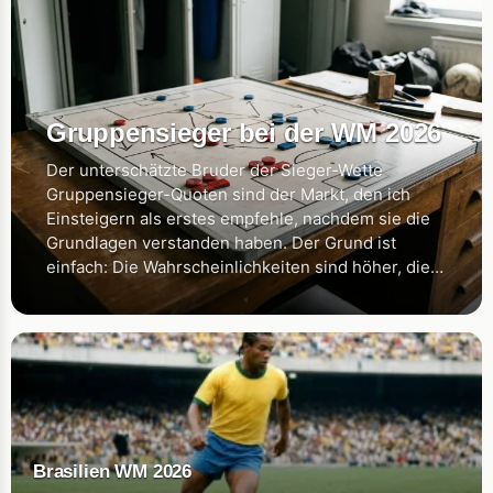
Gruppensieger bei der WM 2026
Der unterschätzte Bruder der Sieger-Wette
Gruppensieger-Quoten sind der Markt, den ich
Einsteigern als erstes empfehle, nachdem sie die
Grundlagen verstanden haben. Der Grund ist
einfach: Die Wahrscheinlichkeiten sind höher, die…
Brasilien WM 2026