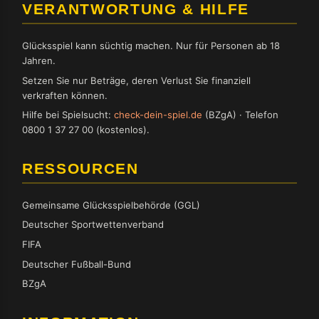
VERANTWORTUNG & HILFE
Glücksspiel kann süchtig machen. Nur für Personen ab 18
Jahren.
Setzen Sie nur Beträge, deren Verlust Sie finanziell
verkraften können.
Hilfe bei Spielsucht:
check-dein-spiel.de
(BZgA) · Telefon
0800 1 37 27 00 (kostenlos).
RESSOURCEN
Gemeinsame Glücksspielbehörde (GGL)
Deutscher Sportwettenverband
FIFA
Deutscher Fußball-Bund
BZgA