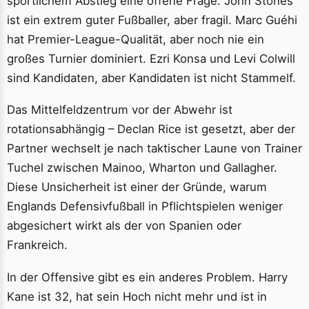
sportlichem Abstieg eine offene Frage. John Stones
ist ein extrem guter Fußballer, aber fragil. Marc Guéhi
hat Premier-League-Qualität, aber noch nie ein
großes Turnier dominiert. Ezri Konsa und Levi Colwill
sind Kandidaten, aber Kandidaten ist nicht Stammelf.
Das Mittelfeldzentrum vor der Abwehr ist
rotationsabhängig – Declan Rice ist gesetzt, aber der
Partner wechselt je nach taktischer Laune von Trainer
Tuchel zwischen Mainoo, Wharton und Gallagher.
Diese Unsicherheit ist einer der Gründe, warum
Englands Defensivfußball in Pflichtspielen weniger
abgesichert wirkt als der von Spanien oder
Frankreich.
In der Offensive gibt es ein anderes Problem. Harry
Kane ist 32, hat sein Hoch nicht mehr und ist in