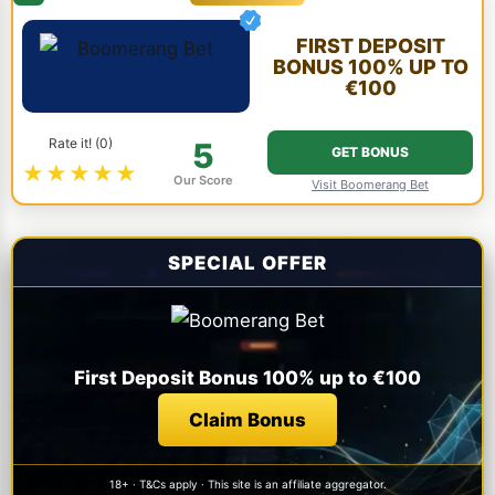
FIRST DEPOSIT
BONUS 100% UP TO
€100
Rate it! (0)
5
GET BONUS
★★★★★
Our Score
Visit Boomerang Bet
SPECIAL OFFER
First Deposit Bonus 100% up to €100
Claim Bonus
18+ · T&Cs apply · This site is an affiliate aggregator.